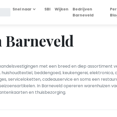
Snel naar
SBI
Wijken
Bedrijven
Per
Barneveld
Blo
n Barneveld
ilhandelsvestigingen met een breed en diep assortiment 
 huishoudtextiel, beddengoed, keukengerei, elektronica,
s, serviceloketten, cadeauservice en soms een restauran
eizoensartikelen. In Barneveld opereren warenhuizen vaak
lantenkaarten en thuisbezorging.