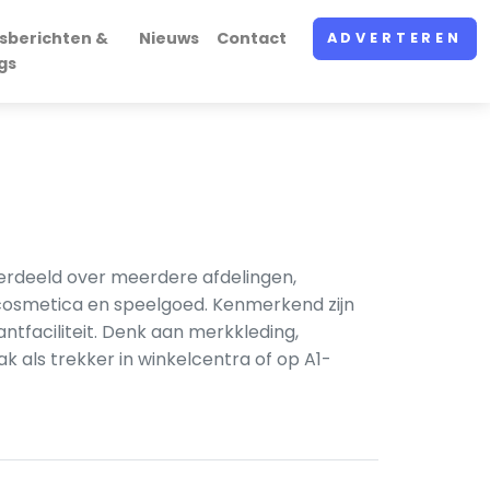
sberichten &
Nieuws
Contact
ADVERTEREN
gs
verdeeld over meerdere afdelingen,
 cosmetica en speelgoed. Kenmerkend zijn
tfaciliteit. Denk aan merkkleding,
 als trekker in winkelcentra of op A1-