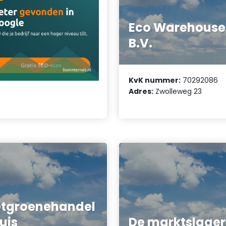
Eco Warehouse
B.V.
KvK nummer:
70292086
Adres:
Zwolleweg 23
tgroenehandel
uis
De marktslager