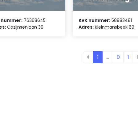
 nummer:
76368645
KvK nummer:
58983481
es:
Cozijnsenlaan 39
Adres:
Kleinmansbeek 69
1
...
0
1