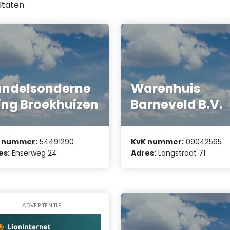
ltaten
ndelsonderne
Warenhuis
ng Broekhuizen
Barneveld B.V.
 nummer:
54491290
KvK nummer:
09042565
es:
Enserweg 24
Adres:
Langstraat 71
ADVERTENTIE