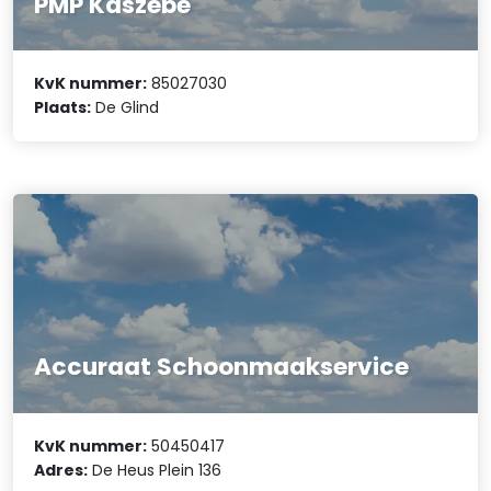
PMP Kaszëbë
KvK nummer:
85027030
Plaats:
De Glind
Accuraat Schoonmaakservice
KvK nummer:
50450417
Adres:
De Heus Plein 136