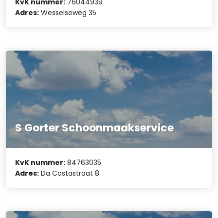
KvK nummer:
76044939
Adres:
Wesselseweg 35
S Gorter Schoonmaakservice
KvK nummer:
84763035
Adres:
Da Costastraat 8