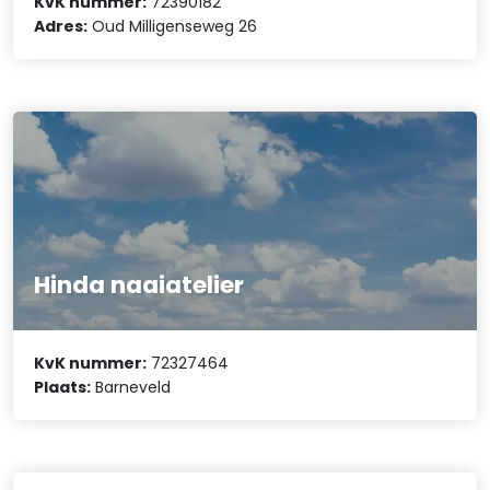
KvK nummer:
72390182
Adres:
Oud Milligenseweg 26
Hinda naaiatelier
KvK nummer:
72327464
Plaats:
Barneveld