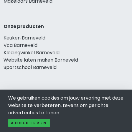
Makelaars Barneveld
Onze producten
Keuken Barneveld
Vca Barneveld
Kledingwinkel Barneveld
Website laten maken Barneveld
Sportschool Barneveld
Gewaardeerd
We gebruiken cookies om jouw ervaring met deze
Auto-bedrijven Barneveld
website te verbeteren, tevens om gerichte
Auto huren-Autoverhuur Barneveld
advertenties te tonen.
Banden-Bandenservice Barneveld
ACCEPTEREN
Advocatenkantoren Barneveld