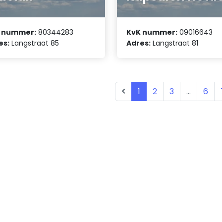
 nummer:
80344283
KvK nummer:
09016643
es:
Langstraat 85
Adres:
Langstraat 81
1
2
3
...
6