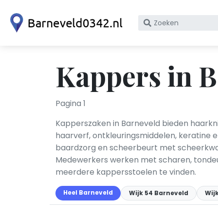
Zoek
op
bedrijfsnaam
of
Kappers in B
KvK
nummer
Pagina 1
Kapperszaken in Barneveld bieden haarkni
haarverf, ontkleuringsmiddelen, keratine
baardzorg en scheerbeurt met scheerkwas
Medewerkers werken met scharen, tondeuses
meerdere kappersstoelen te vinden.
Heel Barneveld
Wijk 54 Barneveld
Wij