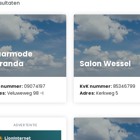
sultaten
aarmode
iranda
Salon Wessel
 nummer:
09074197
KvK nummer:
85346799
es:
Veluweweg 98 -I
Adres:
Kerkweg 5
ADVERTENTIE