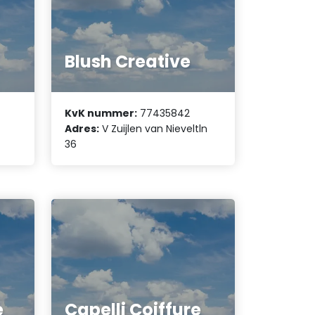
Blush Creative
KvK nummer:
77435842
Adres:
V Zuijlen van Nieveltln
36
e
Capelli Coiffure