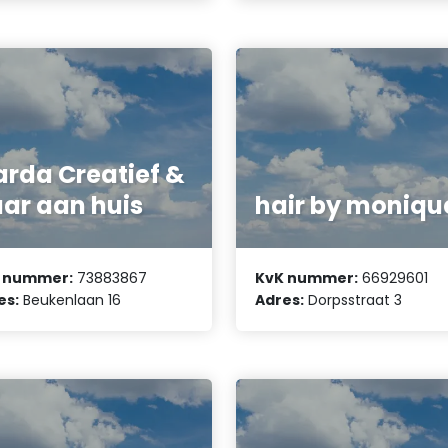
arda Creatief &
ar aan huis
hair by moniqu
 nummer:
73883867
KvK nummer:
66929601
es:
Beukenlaan 16
Adres:
Dorpsstraat 3