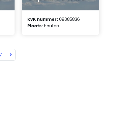
KvK nummer:
08085836
Plaats:
Houten
7