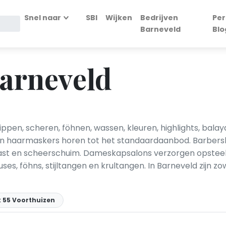
Snel naar
SBI
Wijken
Bedrijven
Per
Barneveld
Blo
arneveld
ppen, scheren, föhnen, wassen, kleuren, highlights, ba
 en haarmaskers horen tot het standaardaanbod. Barbers
t en scheerschuim. Dameskapsalons verzorgen opsteekka
, föhns, stijltangen en krultangen. In Barneveld zijn z
k 55 Voorthuizen