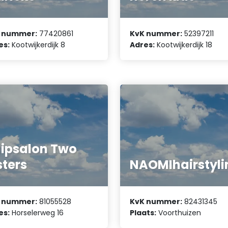
 nummer:
77420861
KvK nummer:
52397211
es:
Kootwijkerdijk 8
Adres:
Kootwijkerdijk 18
ipsalon Two
sters
NAOMIhairstyli
 nummer:
81055528
KvK nummer:
82431345
es:
Horselerweg 16
Plaats:
Voorthuizen