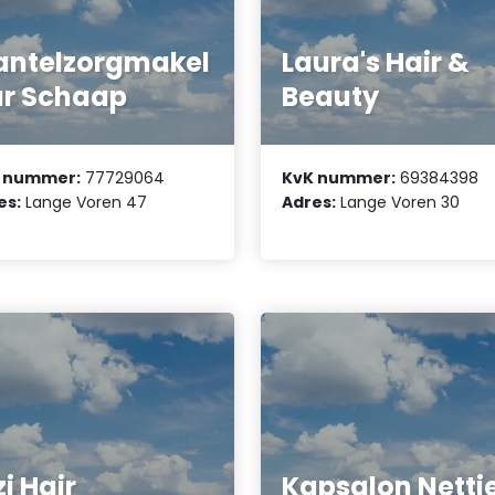
ntelzorgmakel
Laura's Hair &
r Schaap
Beauty
 nummer:
77729064
KvK nummer:
69384398
es:
Lange Voren 47
Adres:
Lange Voren 30
zi Hair
Kapsalon Netti