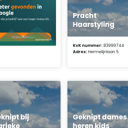
Pracht
Haarstyling
KvK nummer:
83999744
Adres:
Hermelijnlaan 5
knipt bij
Geknipt dames
rieke
heren kids