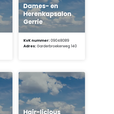
Dames- en
Herenkapsalon
Gerrie
KvK nummer:
09048089
Adres:
Garderbroekerweg 140
Hair-licious