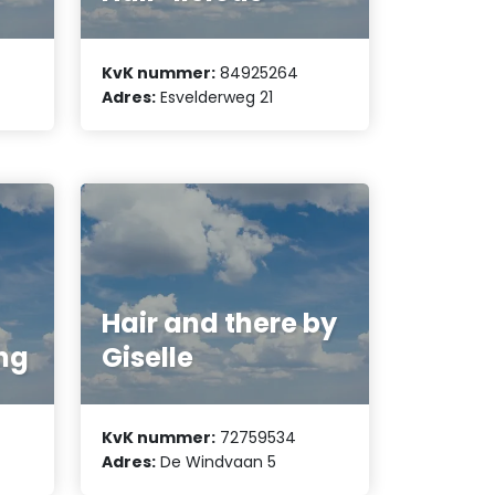
KvK nummer:
84925264
Adres:
Esvelderweg 21
Hair and there by
ng
Giselle
KvK nummer:
72759534
Adres:
De Windvaan 5