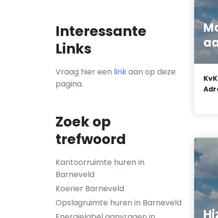
Ma
Interessante
aa
Links
Vraag hier een
link
aan op deze
KvK
pagina.
Adr
Zoek op
trefwoord
Kantoorruimte huren in
Barneveld
Koerier Barneveld
Opslagruimte huren in Barneveld
Hi
Energielabel aanvragen in