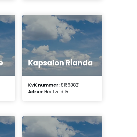
e
Kapsalon Rianda
KvK nummer:
81668821
Adres:
Heetveld 15