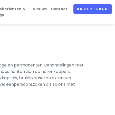
sberichten &
Nieuws
Contact
ADVERTEREN
gs
layage en permanenten. Behandelingen met
hops richten zich op herenkappers,
psels, bruidskapsel en extensies.
owel eenpersoonszaken als salons met