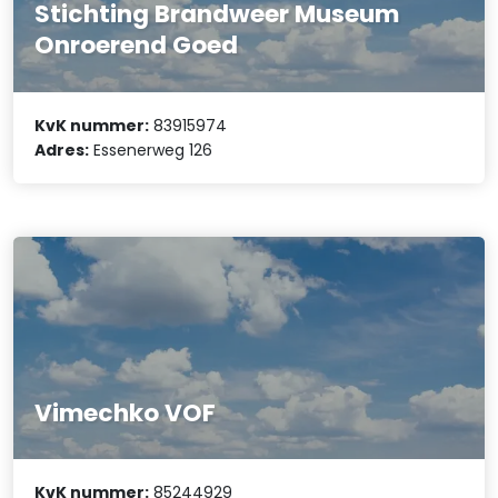
Stichting Brandweer Museum
Onroerend Goed
KvK nummer:
83915974
Adres:
Essenerweg 126
Vimechko VOF
KvK nummer:
85244929