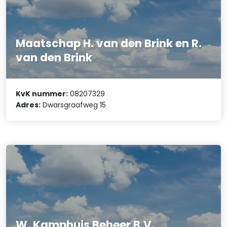
Maatschap H. van den Brink en R.
van den Brink
KvK nummer:
08207329
Adres:
Dwarsgraafweg 15
W. Kamphuis Beheer B.V.