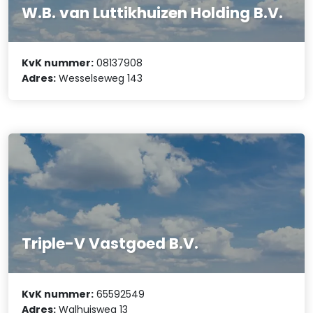
W.B. van Luttikhuizen Holding B.V.
KvK nummer:
08137908
Adres:
Wesselseweg 143
Triple-V Vastgoed B.V.
KvK nummer:
65592549
Adres:
Walhuisweg 13