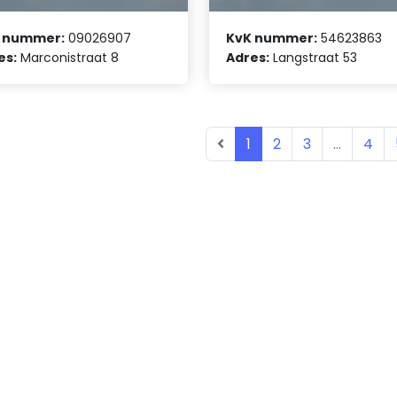
 nummer:
09026907
KvK nummer:
54623863
es:
Marconistraat 8
Adres:
Langstraat 53
1
2
3
...
4