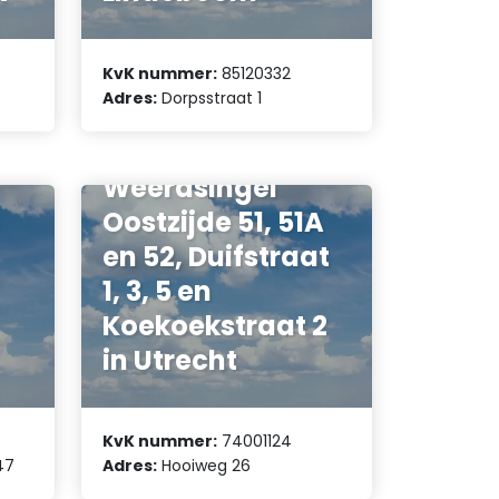
KvK nummer:
85120332
Adres:
Dorpsstraat 1
Vereniging van
Eigenaars
Weerdsingel
Oostzijde 51, 51A
en 52, Duifstraat
1, 3, 5 en
Koekoekstraat 2
in Utrecht
KvK nummer:
74001124
47
Adres:
Hooiweg 26