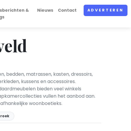
sberichten &
Nieuws
Contact
ADVERTEREN
gs
veld
n, bedden, matrassen, kasten, dressoirs,
erkleden, kussens en accessoires.
andaardmeubelen bieden veel winkels
pkamercollecties vullen het aanbod aan.
nafhankelijke woonboetieks.
broek