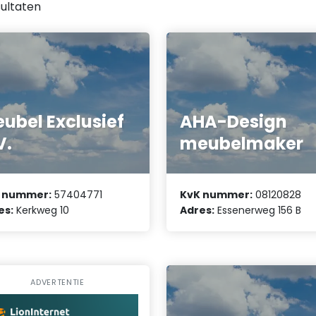
ultaten
ubel Exclusief
AHA-Design
V.
meubelmaker
 nummer:
57404771
KvK nummer:
08120828
es:
Kerkweg 10
Adres:
Essenerweg 156 B
ADVERTENTIE