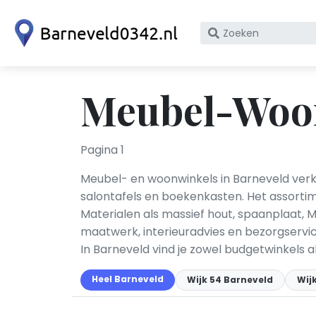
Zoek
op
bedrijfsnaam
of
Meubel-Woon
KvK
nummer
Pagina 1
Meubel- en woonwinkels in Barneveld verko
salontafels en boekenkasten. Het assortim
Materialen als massief hout, spaanplaat, 
maatwerk, interieuradvies en bezorgserv
In Barneveld vind je zowel budgetwinkels 
Heel Barneveld
Wijk 54 Barneveld
Wij