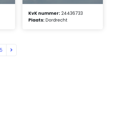
KvK nummer:
24436733
Plaats:
Dordrecht
5