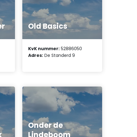
er
Old Basics
KvK nummer:
52886050
Adres:
De Standerd 9
Onder de
k
Lindeboom