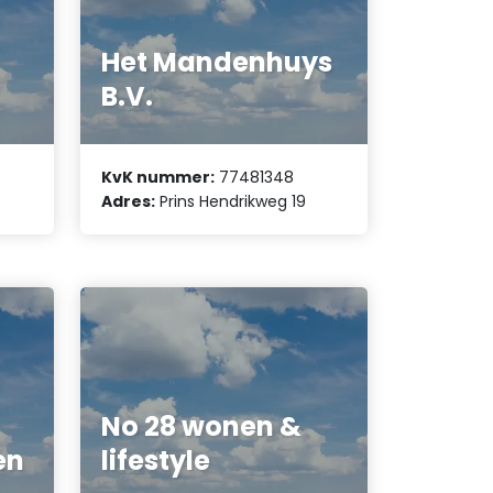
Het Mandenhuys
B.V.
KvK nummer:
77481348
Adres:
Prins Hendrikweg 19
No 28 wonen &
en
lifestyle