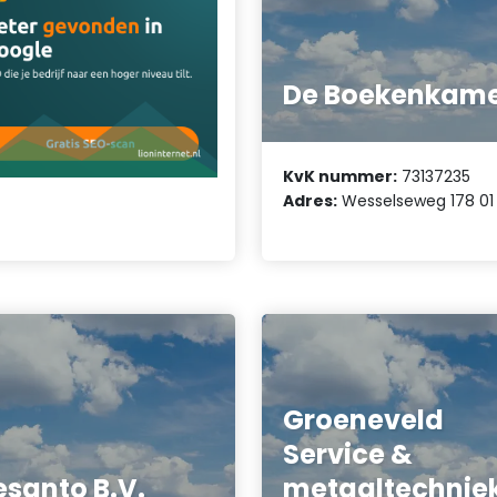
De Boekenkam
KvK nummer:
73137235
Adres:
Wesselseweg 178 01
Groeneveld
Service &
esanto B.V.
metaaltechnie