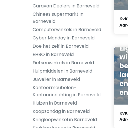
Caravan Dealers in Barneveld
Chinees supermarkt in
KvK
Barneveld
Adr
Computerwinkels in Barneveld
Ve
Cyber Monday in Barneveld
Doe het zelf in Barneveld
Ei
EHBO in Barneveld
wi
Fietsenwinkels in Barneveld
be
Hulpmiddelen in Barneveld
la
Juwelier in Barneveld
en
Kantoormeubelen-
en
Kantoorinrichting in Barneveld
Kluizen in Barneveld
Koopzondag in Barneveld
KvK
Kringloopwinkel in Barneveld
Adr
Krukken kopen in Barneveld