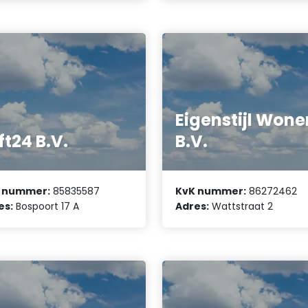
Eigenstijl Wone
ft24 B.V.
B.V.
 nummer:
85835587
KvK nummer:
86272462
es:
Bospoort 17 A
Adres:
Wattstraat 2