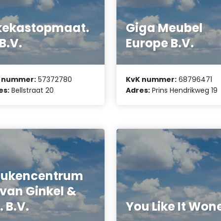
kekastopmaat.
Giga Meubel
 B.V.
Europe B.V.
 nummer:
57372780
KvK nummer:
68796471
es:
Bellstraat 20
Adres:
Prins Hendrikweg 19
eukencentrum
 van Ginkel &
. B.V.
You Like It Won