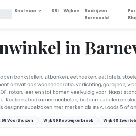
Snel naar
SBI
Wijken
Bedrijven
Per
Barneveld
Blo
winkel in Barne
pen bankstellen, zitbanken, eethoeken, eettafels, stoele
ent omvat ook woondecoratie, verlichting, gordijnen, vlo
MDF, rotan, leer en stof komen veelvuldig voor. Naast st
ice. Keukens, badkamermeubelen, buitenmeubelen en slaa
als designmeubelzaken met merken als IKEA, Loods 5 of o
k 55 Voorthuizen
Wijk 56 Kootwijkerbroek
Wijk 60 Zwarte