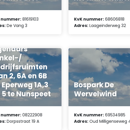
 nummer:
81619103
KvK nummer:
68606818
es:
De Vang 3
Adres:
Laageinderweg 32
reniging van
genaars
nkel-/
drijfsruimten
an 2, 6A en 6B
 Eperweg 1A,3
Bospark De
 5 te Nunspeet
Wervelwind
 nummer:
08222908
KvK nummer:
69534985
es:
Dorpsstraat 19 A
Adres:
Oud Milligenseweg 