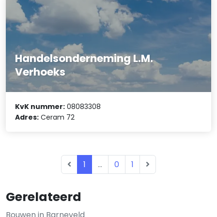
Handelsonderneming L.M.
Verhoeks
KvK nummer:
08083308
Adres:
Ceram 72
1
...
0
1
Gerelateerd
Bouwen in Barneveld