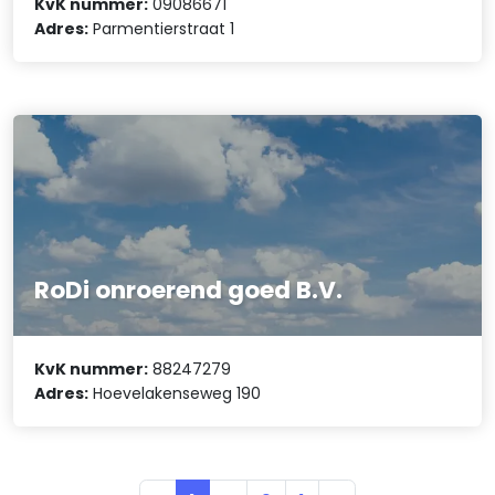
KvK nummer:
09086671
Adres:
Parmentierstraat 1
RoDi onroerend goed B.V.
KvK nummer:
88247279
Adres:
Hoevelakenseweg 190