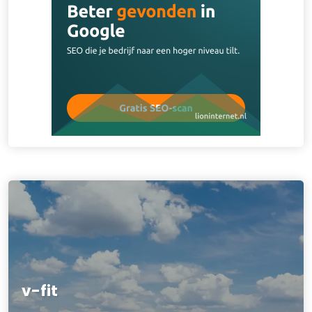
v-fit