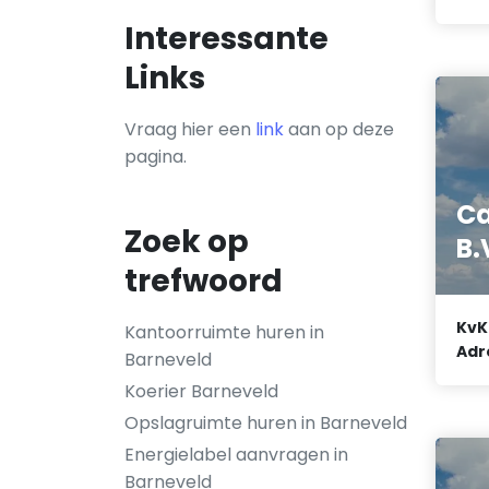
Interessante
Links
Vraag hier een
link
aan op deze
pagina.
Ca
Zoek op
B.
trefwoord
KvK
Kantoorruimte huren in
Adr
Barneveld
Koerier Barneveld
Opslagruimte huren in Barneveld
Energielabel aanvragen in
Barneveld