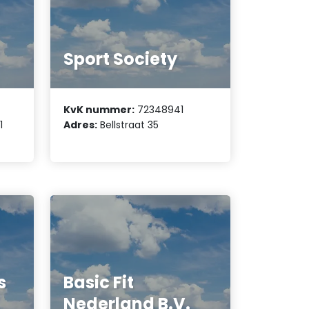
Sport Society
KvK nummer:
72348941
1
Adres:
Bellstraat 35
s
Basic Fit
Nederland B.V.