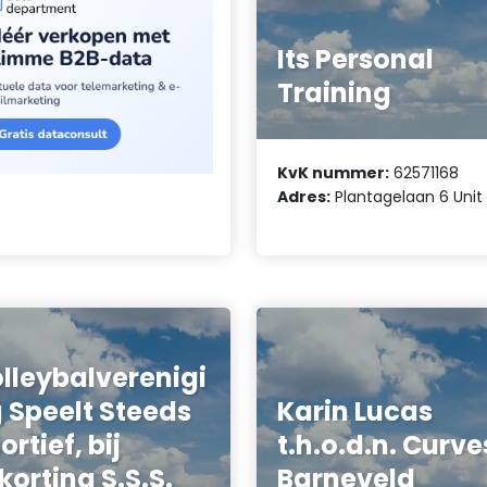
Its Personal
Training
KvK nummer:
62571168
Adres:
Plantagelaan 6 Unit 
lleybalverenigi
 Speelt Steeds
Karin Lucas
ortief, bij
t.h.o.d.n. Curve
korting S.S.S.
Barneveld