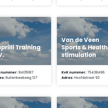
Van de Veen
prilli Training
Sports & Health
V.
stimulation
 nummer:
84015187
KvK nummer:
75438496
es:
Ruitenbeekweg 127
Adres:
Hoofdstraat 92