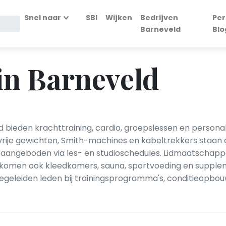
Snel naar
SBI
Wijken
Bedrijven
Per
Barneveld
Blo
in Barneveld
 bieden krachttraining, cardio, groepslessen en personal
rije gewichten, Smith-machines en kabeltrekkers staan cen
n aangeboden via les- en studioschedules. Lidmaatschap
komen ook kleedkamers, sauna, sportvoeding en supplem
geleiden leden bij trainingsprogramma's, conditieopbo