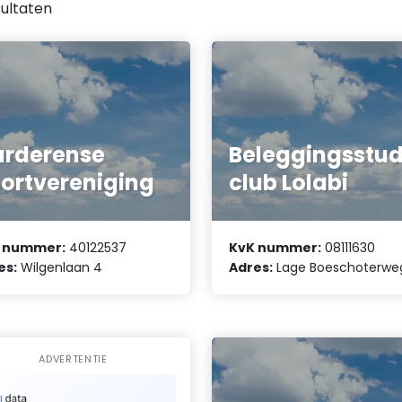
ultaten
rderense
Beleggingsstud
ortvereniging
club Lolabi
 nummer:
40122537
KvK nummer:
08111630
es:
Wilgenlaan 4
Adres:
Lage Boeschoterweg
ADVERTENTIE