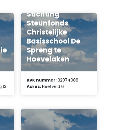
Stichting
Steunfonds
Christelijke
Basisschool De
ie
Spreng te
Hoevelaken
KvK nummer:
32074088
 13
Adres:
Heetveld 6