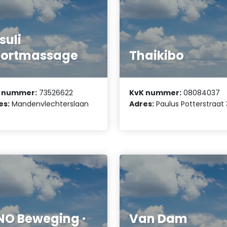
suli
portmassage
Thaikibo
 nummer:
73526622
KvK nummer:
08084037
es:
Mandenvlechterslaan
Adres:
Paulus Potterstraat 
NO Beweging ·
Van Dam