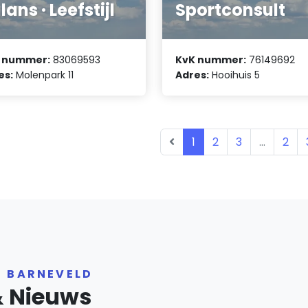
lans · Leefstijl
Sportconsult
 nummer:
83069593
KvK nummer:
76149692
es:
Molenpark 11
Adres:
Hooihuis 5
1
2
3
...
2
R BARNEVELD
& Nieuws