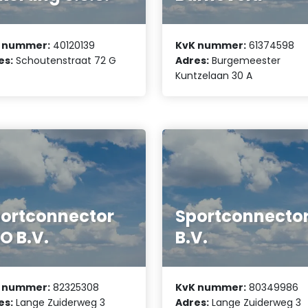
 nummer:
40120139
KvK nummer:
61374598
es:
Schoutenstraat 72 G
Adres:
Burgemeester
Kuntzelaan 30 A
ortconnector
Sportconnecto
O B.V.
B.V.
 nummer:
82325308
KvK nummer:
80349986
es:
Lange Zuiderweg 3
Adres:
Lange Zuiderweg 3