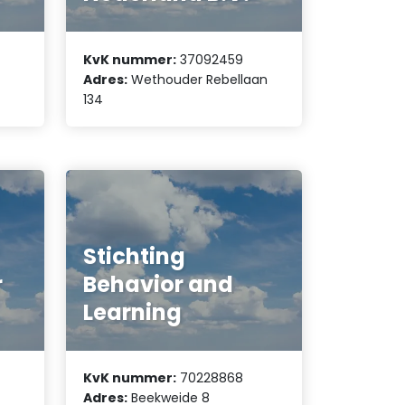
KvK nummer:
37092459
Adres:
Wethouder Rebellaan
134
Stichting
r
Behavior and
Learning
KvK nummer:
70228868
Adres:
Beekweide 8