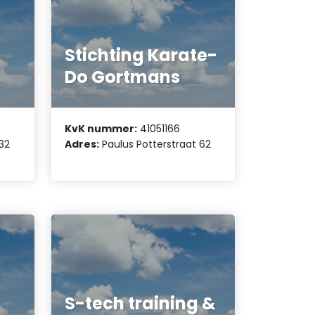
Stichting Karate-
Do Gortmans
KvK nummer:
41051166
32
Adres:
Paulus Potterstraat 62
S-tech training &