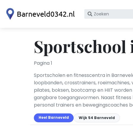
Zoek
op
bedrijfsnaam
of
Sportschool 
KvK
nummer
Pagina 1
Sportscholen en fitnesscentra in Barneveld
loopbanden, crosstrainers, roeimachines, v
pilates, boksen, bootcamp en HIIT worde
gangbare toegangsvormen. Naast fitness 
personal trainers en bewegingscoaches be
Heel Barneveld
Wijk 54 Barneveld