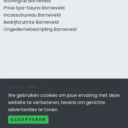
Woningruil Barneveld
Prive Spa-Sauna Barneveld
Incassobureau Barneveld
Bedrijfsruimte Barneveld
Ongediertebestrijding Barneveld
© 2019 - 2026 Realisatie en SEO door
SEO-bureau
Lion
Internet. Betaal alleen voor bewezen resultaten?
SEO
We gebruiken cookies om jouw ervaring met deze
optimalisatie No Cure No Pay
.
Barneveld
is onderdeel van
website te verbeteren, tevens om gerichte
Lion Internet.
advertenties te tonen.
Beeldcredits
ACCEPTEREN