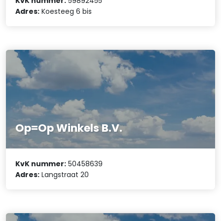
KvK nummer:
59892455
Adres:
Koesteeg 6 bis
Op=Op Winkels B.V.
KvK nummer:
50458639
Adres:
Langstraat 20