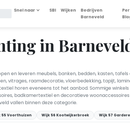
Snel naar
SBI
Wijken
Bedrijven
Per
Barneveld
Blo
ting in Barnevel
pen en leveren meubels, banken, bedden, kasten, tafels 
n, vitrages, raamdecoratie, vloerbedekking, tapijt, lami
textiel horen eveneens tot het aanbod. Sommige winkels 
oires, badkamertextiel en decoratieve woonaccessoires 
eld vallen binnen deze categorie.
k 55 Voorthuizen
Wijk 56 Kootwijkerbroek
Wijk 57 Garder