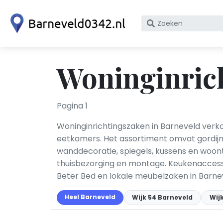
Zoek
op
bedrijfsnaam
of
Woninginrich
KvK
nummer
Pagina 1
Woninginrichtingszaken in Barneveld verko
eetkamers. Het assortiment omvat gordijne
wanddecoratie, spiegels, kussens en woon
thuisbezorging en montage. Keukenaccess
Beter Bed en lokale meubelzaken in Barnev
Heel Barneveld
Wijk 54 Barneveld
Wij