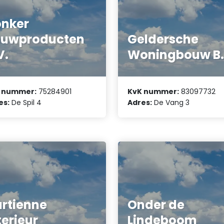
nker
ouwproducten
Geldersche
V.
Woningbouw B.
 nummer:
75284901
KvK nummer:
83097732
es:
De Spil 4
Adres:
De Vang 3
rtienne
Onder de
terieur
Lindeboom