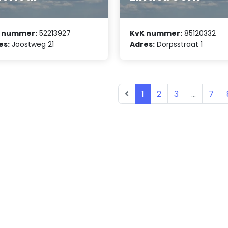
 nummer:
52213927
KvK nummer:
85120332
es:
Joostweg 21
Adres:
Dorpsstraat 1
1
2
3
...
7