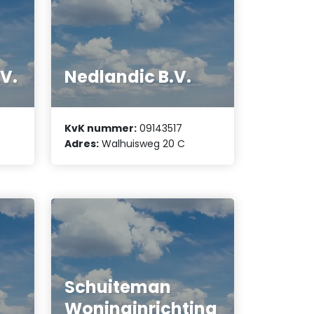
V.
Nedlandic B.V.
KvK nummer:
09143517
Adres:
Walhuisweg 20 C
Schuiteman
Woninginrichting