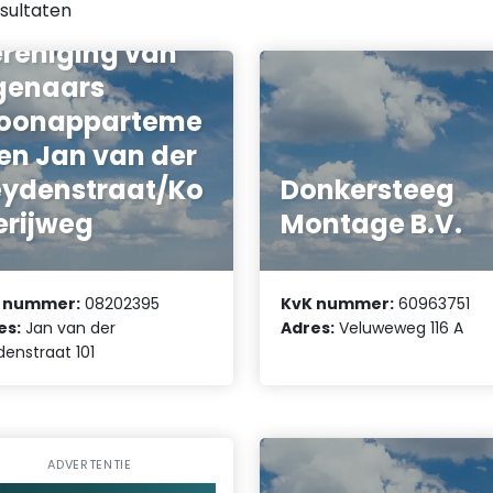
sultaten
reniging van
genaars
oonapparteme
en Jan van der
ydenstraat/Ko
Donkersteeg
erijweg
Montage B.V.
 nummer:
08202395
KvK nummer:
60963751
es:
Jan van der
Adres:
Veluweweg 116 A
enstraat 101
ADVERTENTIE