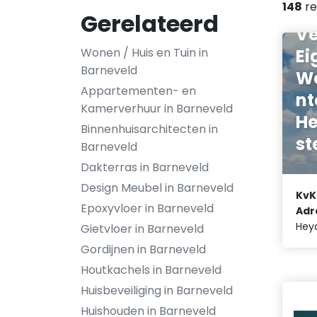
148
re
Gerelateerd
Ve
Ei
Wonen / Huis en Tuin in
Barneveld
W
Appartementen- en
nt
Kamerverhuur in Barneveld
He
Binnenhuisarchitecten in
st
Barneveld
Dakterras in Barneveld
Design Meubel in Barneveld
KvK
Epoxyvloer in Barneveld
Adr
Heyd
Gietvloer in Barneveld
Gordijnen in Barneveld
Houtkachels in Barneveld
Huisbeveiliging in Barneveld
Huishouden in Barneveld