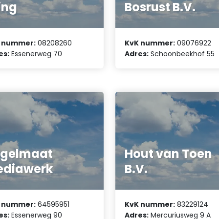
ing
Bosrust B.V.
 nummer:
08208260
KvK nummer:
09076922
es:
Essenerweg 70
Adres:
Schoonbeekhof 55
egelmaat
Hout van Toen
ediawerk
B.V.
 nummer:
64595951
KvK nummer:
83229124
es:
Essenerweg 90
Adres:
Mercuriusweg 9 A