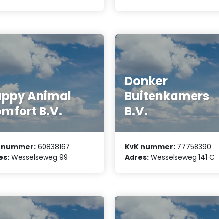
Donker
ppy Animal
Buitenkamers
mfort B.V.
B.V.
 nummer:
60838167
KvK nummer:
77758390
es:
Wesselseweg 99
Adres:
Wesselseweg 141 C