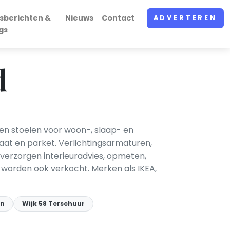
sberichten &
Nieuws
Contact
ADVERTEREN
gs
d
en stoelen voor woon-, slaap- en
naat en parket. Verlichtingsarmaturen,
verzorgen interieuradvies, opmeten,
worden ook verkocht. Merken als IKEA,
en
Wijk 58 Terschuur