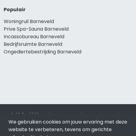
Populair
Woningruil Barneveld
Prive Spa-Sauna Barneveld
Incassobureau Barneveld
Bedrijfsruimte Barneveld
Ongediertebestrijding Barneveld
© 2019 - 2026 Realisatie en SEO door
SEO-bureau
Lion
We gebruiken cookies om jouw ervaring met deze
Internet. Betaal alleen voor bewezen resultaten?
SEO
optimalisatie No Cure No Pay
.
Barneveld
is onderdeel van
website te verbeteren, tevens om gerichte
Lion Internet.