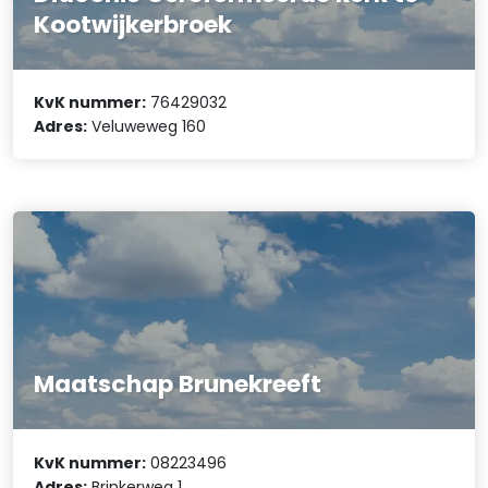
Kootwijkerbroek
KvK nummer:
76429032
Adres:
Veluweweg 160
Maatschap Brunekreeft
KvK nummer:
08223496
Adres:
Brinkerweg 1