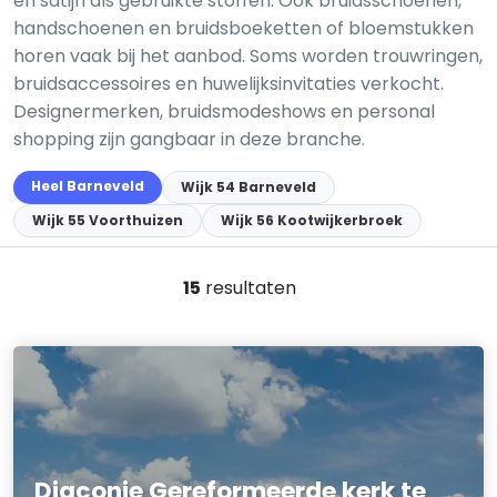
en satijn als gebruikte stoffen. Ook bruidsschoenen,
handschoenen en bruidsboeketten of bloemstukken
horen vaak bij het aanbod. Soms worden trouwringen,
bruidsaccessoires en huwelijksinvitaties verkocht.
Designermerken, bruidsmodeshows en personal
shopping zijn gangbaar in deze branche.
Heel Barneveld
Wijk 54 Barneveld
Wijk 55 Voorthuizen
Wijk 56 Kootwijkerbroek
15
resultaten
Diaconie Gereformeerde kerk te