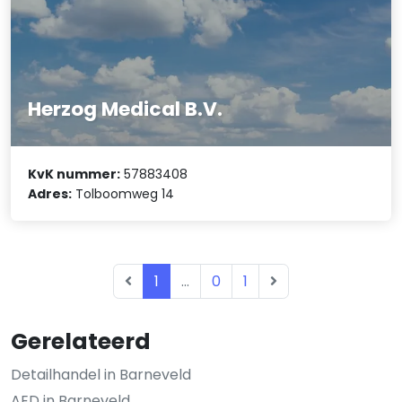
Herzog Medical B.V.
KvK nummer:
57883408
Adres:
Tolboomweg 14
1
...
0
1
Gerelateerd
Detailhandel in Barneveld
AED in Barneveld