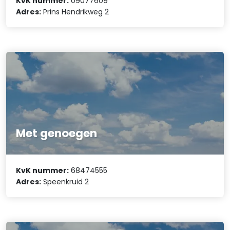
KvK nummer:
09077609
Adres:
Prins Hendrikweg 2
Met genoegen
KvK nummer:
68474555
Adres:
Speenkruid 2