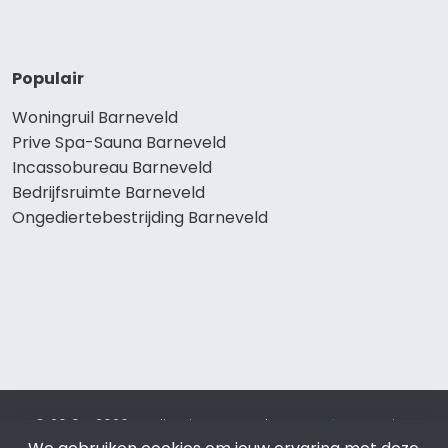
Populair
Woningruil Barneveld
Prive Spa-Sauna Barneveld
Incassobureau Barneveld
Bedrijfsruimte Barneveld
Ongediertebestrijding Barneveld
© 2019 - 2026 Realisatie en SEO door
SEO-bureau
Lion
Internet. Betaal alleen voor bewezen resultaten?
SEO