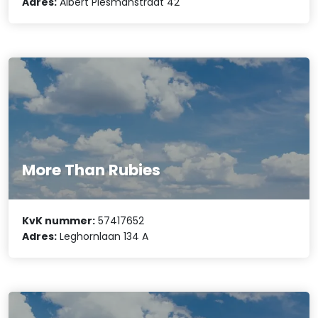
Adres:
Albert Plesmanstraat 42
More Than Rubies
KvK nummer:
57417652
Adres:
Leghornlaan 134 A