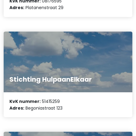
KvK nummer:
08176595
Adres:
Platanenstraat 29
Stichting HulpaanElkaar
KvK nummer:
51415259
Adres:
Begoniastraat 123