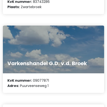
KvK nummer:
83743286
Plaats:
Zwartebroek
Varkenshandel G.D. v.d. Broek
KvK nummer:
09077871
Adres:
Puurveenseweg 1