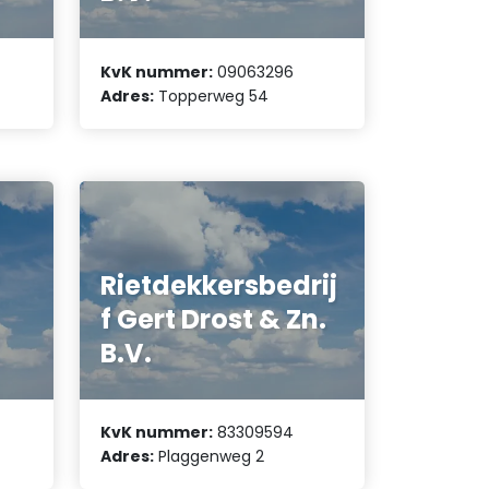
KvK nummer:
09063296
Adres:
Topperweg 54
Rietdekkersbedrij
f Gert Drost & Zn.
B.V.
KvK nummer:
83309594
Adres:
Plaggenweg 2