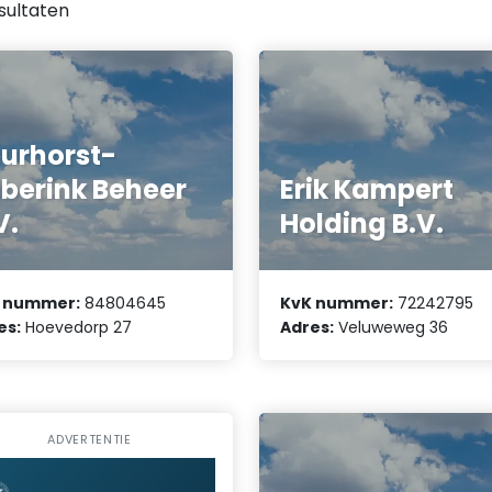
sultaten
urhorst-
lberink Beheer
Erik Kampert
V.
Holding B.V.
 nummer:
84804645
KvK nummer:
72242795
es:
Hoevedorp 27
Adres:
Veluweweg 36
ADVERTENTIE