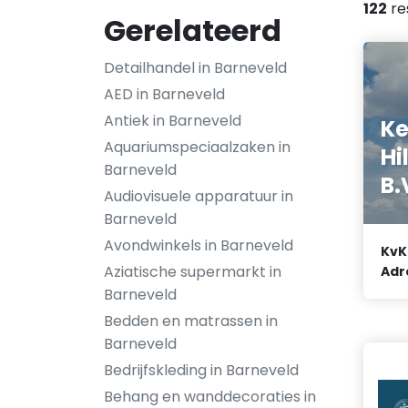
122
re
Gerelateerd
Detailhandel in Barneveld
AED in Barneveld
Antiek in Barneveld
Ke
Aquariumspeciaalzaken in
Hi
Barneveld
B.
Audiovisuele apparatuur in
Barneveld
Avondwinkels in Barneveld
KvK
Aziatische supermarkt in
Adr
Barneveld
Bedden en matrassen in
Barneveld
Bedrijfskleding in Barneveld
Behang en wanddecoraties in