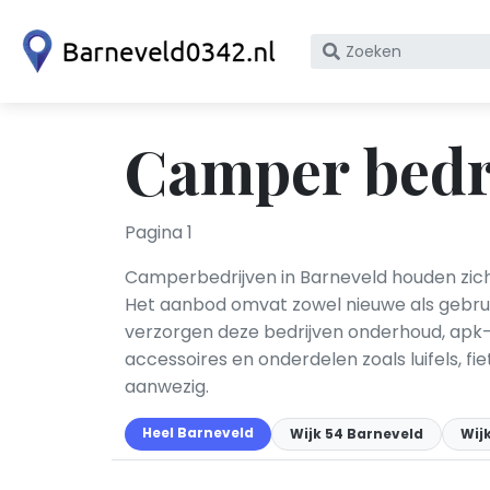
Zoek
op
bedrijfsnaam
of
Camper bedri
KvK
nummer
Pagina 1
Camperbedrijven in Barneveld houden zich
Het aanbod omvat zowel nieuwe als gebruik
verzorgen deze bedrijven onderhoud, apk-
accessoires en onderdelen zoals luifels, f
aanwezig.
Heel Barneveld
Wijk 54 Barneveld
Wij