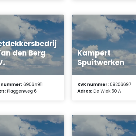
etdekkersbedrij
Van den Berg
Kampert
V.
Spuitwerken
 nummer:
69064911
KvK nummer:
08206697
es:
Plaggenweg 6
Adres:
De Wiek 50 A