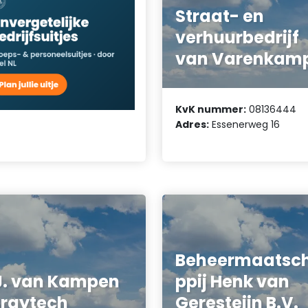
Straat- en
verhuurbedrijf
van Varenkam
KvK nummer:
08136444
Adres:
Essenerweg 16
Beheermaatsc
J. van Kampen
ppij Henk van
raytech
Geresteijn B.V.