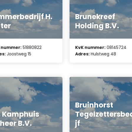
mmerbedrijf H.
Brunekreef
ter
Holding B.V.
 nummer:
51880822
KvK nummer:
08145724
es:
Joostweg 15
Adres:
Hulstweg 48
Bruinhorst
 Kamphuis
Tegelzettersbe
heer B.V.
jf