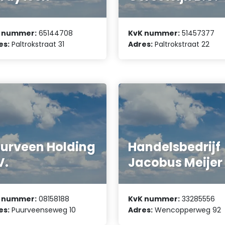
 nummer:
65144708
KvK nummer:
51457377
es:
Paltrokstraat 31
Adres:
Paltrokstraat 22
urveen Holding
Handelsbedrijf
V.
Jacobus Meijer
 nummer:
08158188
KvK nummer:
33285556
es:
Puurveenseweg 10
Adres:
Wencopperweg 92