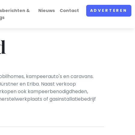
sberichten &
Nieuws
Contact
ADVERTEREN
gs
d
mobilhomes, kampeerauto's en caravans.
ürstner en Eriba. Naast verkoop
n verkopen ook kampeerbenodigdheden,
erstelwerkplaats of gasinstallatiebedrijf