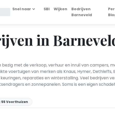
Snel naar
SBI
Wijken
Bedrijven
Per
Barneveld
Blo
jven in Barnevel
 bezig met de verkoop, verhuur en inruil van campers, 
te voertuigen van merken als Knaus, Hymer, Dethleffs, B
keuringen, reparaties en winterstalling. Veel bedrijve
ietsendragers en zonnepanelen. Soms is een eigen schadeh
k 55 Voorthuizen