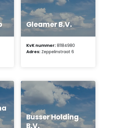
p
Gleamer B.V.
KvK nummer:
81184980
Adres:
Zeppelinstraat 6
ha
Busser Holding
B.V.