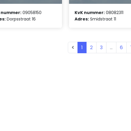
 nummer:
09058150
KvK nummer:
08082311
es:
Dorpsstraat 16
Adres:
Smidstraat 11
1
2
3
...
6