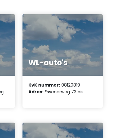
WL-auto's
KvK nummer:
08120819
eg
Adres:
Essenerweg 73 bis