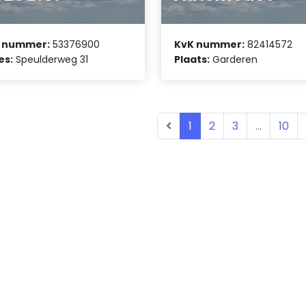
 nummer:
53376900
KvK nummer:
82414572
es:
Speulderweg 31
Plaats:
Garderen
1
2
3
...
10