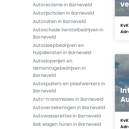
ve
Autoreclame in Barneveld
Autorijscholen in Barneveld
Autoruiten in Barneveld
KvK
Autoschade herstelbedrijven in
Adr
Barneveld
Autosleepbedrijven en
hulpdiensten in Barneveld
Autosloperijen en
demontagebedrijven in
Barneveld
Autospuiters en plaatwerkers in
In
Barneveld
Au
Auto-transmissies in Barneveld
Autoverzekeringen in Barneveld
Autowasserettes in Barneveld
KvK
Bak wagen huren in Barneveld
Adr