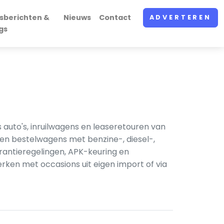
sberichten &
Nieuws
Contact
ADVERTEREN
gs
uto's, inruilwagens en leaseretouren van
en bestelwagens met benzine-, diesel-,
garantieregelingen, APK-keuring en
rken met occasions uit eigen import of via