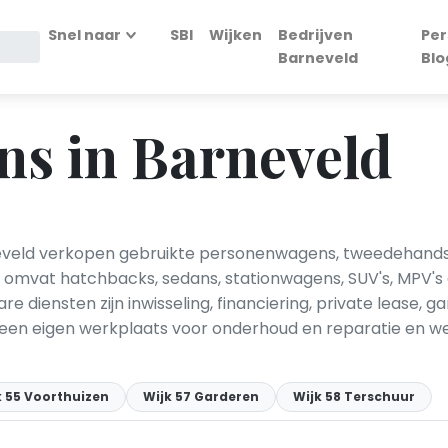
Snel naar
SBI
Wijken
Bedrijven
Per
Barneveld
Blo
ns in Barneveld
eveld verkopen gebruikte personenwagens, tweedehands a
omvat hatchbacks, sedans, stationwagens, SUV's, MPV's 
re diensten zijn inwisseling, financiering, private lease, 
 een eigen werkplaats voor onderhoud en reparatie en we
k 55 Voorthuizen
Wijk 57 Garderen
Wijk 58 Terschuur