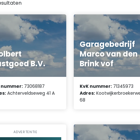
esultaten
Garagebedrijf
lbert
Marco van den
stgoed B.V.
Brink vof
 nummer:
73068187
KvK nummer:
71345973
es:
Achterveldseweg 41 A
Adres:
Kootwijkerbroekerw
68
ADVERTENTIE