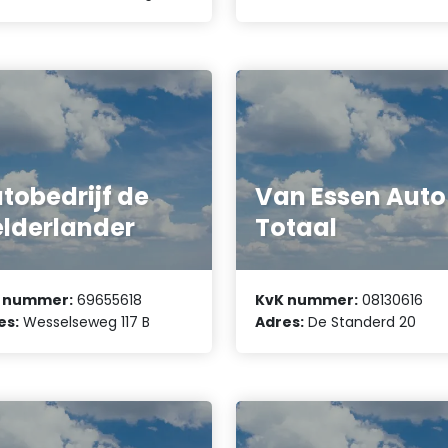
tobedrijf de
Van Essen Auto
lderlander
Totaal
 nummer:
69655618
KvK nummer:
08130616
es:
Wesselseweg 117 B
Adres:
De Standerd 20