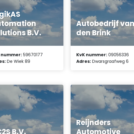
gikAS
utomation
Autobedrijf va
lutions B.V.
den Brink
 nummer:
59670177
KvK nummer:
09056336
es:
De Wiek 89
Adres:
Dwarsgraafweg 6
Reijnders
2S B.V.
Automotive