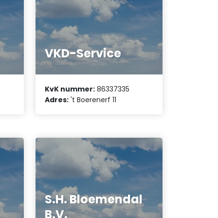
n
VKD-Service
KvK nummer:
86337335
Adres:
't Boerenerf 11
S.H. Bloemendal
B.V.