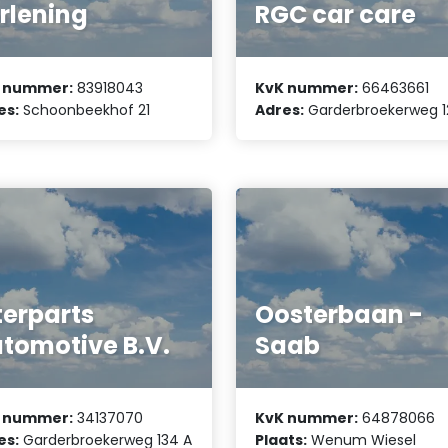
rlening
RGC car care
 nummer:
83918043
KvK nummer:
66463661
es:
Schoonbeekhof 21
Adres:
Garderbroekerweg 1
terparts
Oosterbaan -
tomotive B.V.
Saab
 nummer:
34137070
KvK nummer:
64878066
es:
Garderbroekerweg 134 A
Plaats:
Wenum Wiesel