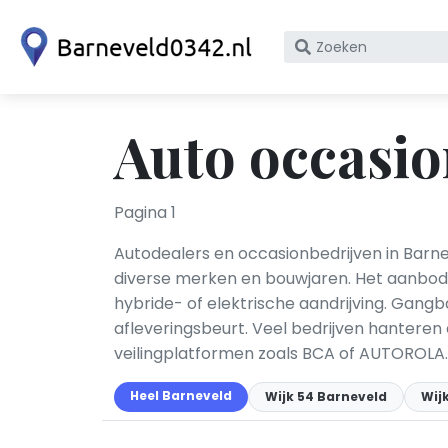
Zoek
op
bedrijfsnaam
of
Auto occasio
KvK
nummer
Pagina 1
Autodealers en occasionbedrijven in Barn
diverse merken en bouwjaren. Het aanbod 
hybride- of elektrische aandrijving. Gangba
afleveringsbeurt. Veel bedrijven hanteren
veilingplatformen zoals BCA of AUTOROLA.
Heel Barneveld
Wijk 54 Barneveld
Wij