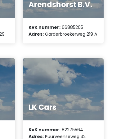
Arendshorst B.V.
KvK nummer:
66885205
29
Adres:
Garderbroekerweg 219 A
LK Cars
KvK nummer:
82275564
Adres:
Puurveenseweg 32