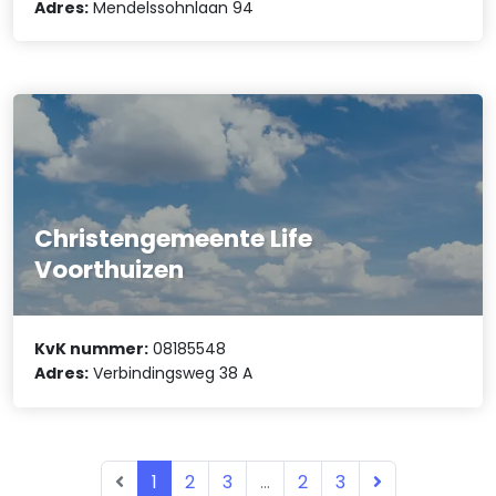
Adres:
Mendelssohnlaan 94
Christengemeente Life
Voorthuizen
KvK nummer:
08185548
Adres:
Verbindingsweg 38 A
1
2
3
...
2
3