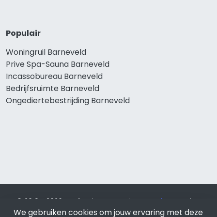
Populair
Woningruil Barneveld
Prive Spa-Sauna Barneveld
Incassobureau Barneveld
Bedrijfsruimte Barneveld
Ongediertebestrijding Barneveld
© 2019 - 2026 Realisatie en SEO door
SEO-bureau
Lion
We gebruiken cookies om jouw ervaring met deze
Internet. Betaal alleen voor bewezen resultaten?
SEO