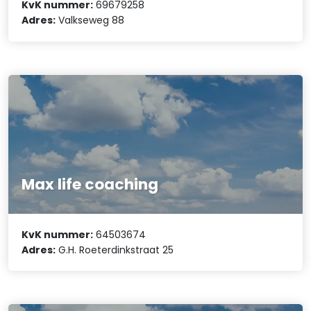
KvK nummer:
69679258
Adres:
Valkseweg 88
Max life coaching
KvK nummer:
64503674
Adres:
G.H. Roeterdinkstraat 25