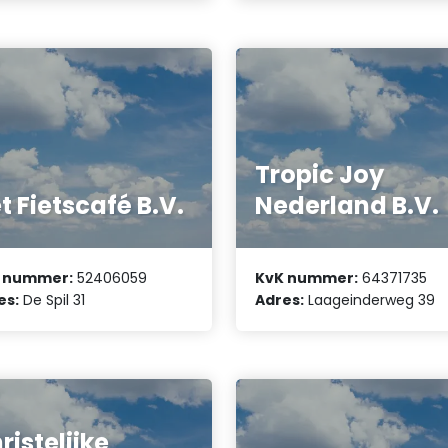
Tropic Joy
t Fietscafé B.V.
Nederland B.V.
 nummer:
52406059
KvK nummer:
64371735
es:
De Spil 31
Adres:
Laageinderweg 39
ristelijke