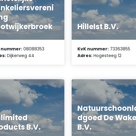
nkeliersvereni
ng
otwijkerbroek
Hillelst B.V.
 nummer:
08088353
KvK nummer:
73363855
es:
Dijkerweg 44
Adres:
Hogesteeg 12
Natuurschoonl
limited
dgoed De Wake
oducts B.V.
B.V.