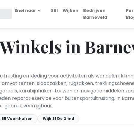
Snel naar
SBI
Wijken
Bedrijven
Per
Barneveld
Blo
Winkels in Barne
uitrusting en kleding voor activiteiten als wandelen, kli
t omvat tenten, slaapzakken, rugzakken, trekkingschoen
asgordels, karabijnhaken, touwen en navigatiemiddelen z
den reparatieservice voor buitensportuitrusting. In Barn
r gebruik verkrijgbaar.
k 55 Voorthuizen
Wijk 61 De Glind