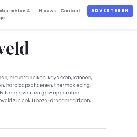
sberichten &
Nieuws
Contact
ADVERTEREN
gs
veld
mmen, mountainbiken, kayakken, kanoën,
en, hardloopschoenen, thermokleding,
oals kompassen en gps-apparaten.
eveld zijn ook freeze-droogmaaltijden,