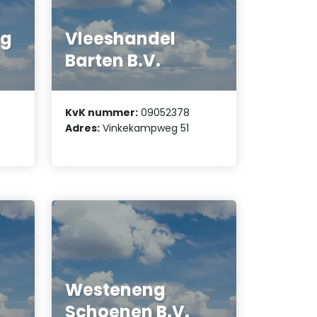
ng
Vleeshandel
Barten B.V.
KvK nummer:
09052378
Adres:
Vinkekampweg 51
Westeneng
Schoenen B.V.