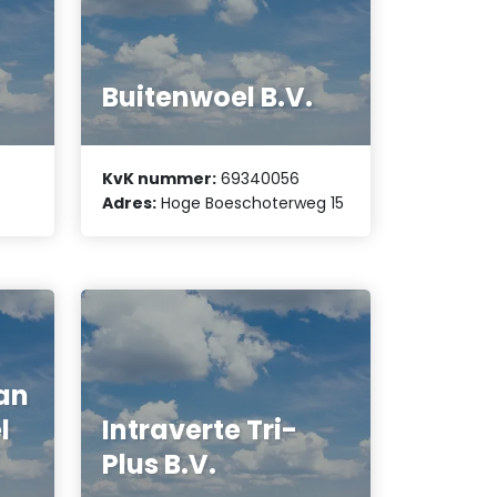
Buitenwoel B.V.
KvK nummer:
69340056
Adres:
Hoge Boeschoterweg 15
an
l
Intraverte Tri-
Plus B.V.