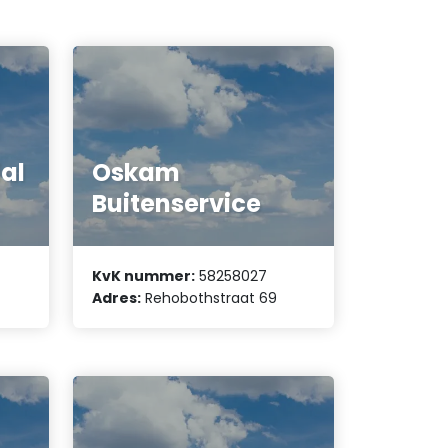
al
Oskam
Buitenservice
KvK nummer:
58258027
7
Adres:
Rehobothstraat 69