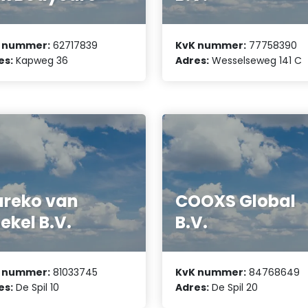
 nummer:
62717839
KvK nummer:
77758390
es:
Kapweg 36
Adres:
Wesselseweg 141 C
reko van
COOXS Global
ekel B.V.
B.V.
 nummer:
81033745
KvK nummer:
84768649
es:
De Spil 10
Adres:
De Spil 20