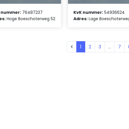
 nummer:
76487237
KvK nummer:
54936624
es:
Hoge Boeschoterweg 52
Adres:
Lage Boeschoterweg
1
2
3
...
7