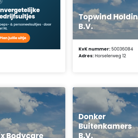
Topwind Holdi
B.V.
KvK nummer:
50036084
Adres:
Horselerweg 12
Donker
Buitenkamers
x Bodycare
B.V.