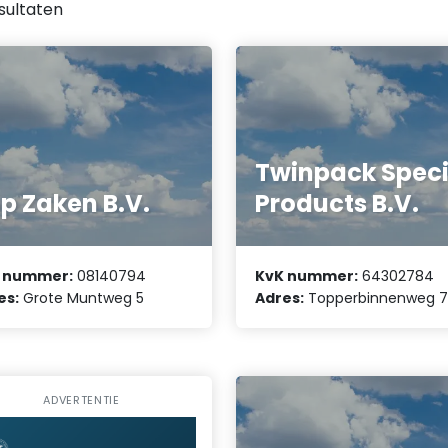
sultaten
Twinpack Speci
p Zaken B.V.
Products B.V.
 nummer:
08140794
KvK nummer:
64302784
es:
Grote Muntweg 5
Adres:
Topperbinnenweg 
ADVERTENTIE