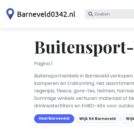
Zoek
op
bedrijfsnaam
of
Buitensport-
KvK
nummer
Pagina 1
Buitensportwinkels in Barneveld verkopen 
kamperen en trailrunning. Het assortimen
regenjas, fleece, gore-tex, helmen, harn
Sommige winkels verhuren materiaal of bie
drinkwaterfilters en EHBO-kits voor outdoo
Heel Barneveld
Wijk 54 Barneveld
Wij