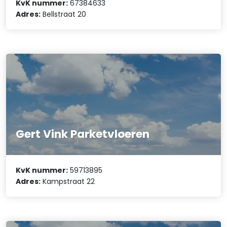
KvK nummer:
67384633
Adres:
Bellstraat 20
Gert Vink Parketvloeren
KvK nummer:
59713895
Adres:
Kampstraat 22