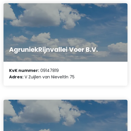
AgruniekRijnvallei Voer B.V.
KvK nummer:
09147819
Adres:
V Zuijlen van Nieveltln 75