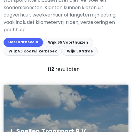
transportritten, bouwmaterialen vervoer en
koeriersdiensten. Klanten kunnen kiezen uit
dagverhuur, weekverhuur of langetermijnleasing,
vaak inclusief kilometervrij rijden, verzekering en
pechhulp.
Heel Barneveld
Wijk 55 Voorthuizen
Wijk 56 Kootwijkerbroek
Wijk 59 Stroe
112
resultaten
J. Snellen Transport B.V.