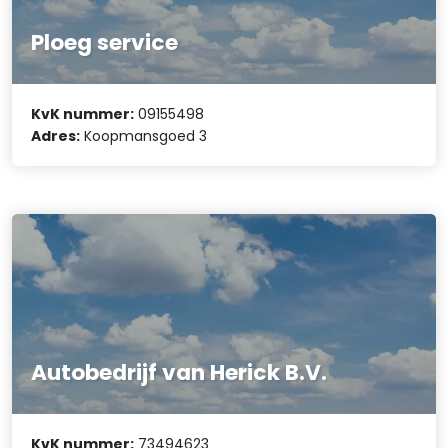
Ploeg service
KvK nummer:
09155498
Adres:
Koopmansgoed 3
Autobedrijf van Herick B.V.
KvK nummer:
73494623