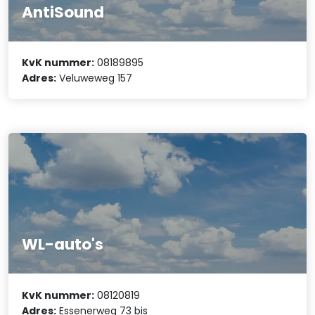
AntiSound
KvK nummer:
08189895
Adres:
Veluweweg 157
WL-auto's
KvK nummer:
08120819
Adres:
Essenerweg 73 bis