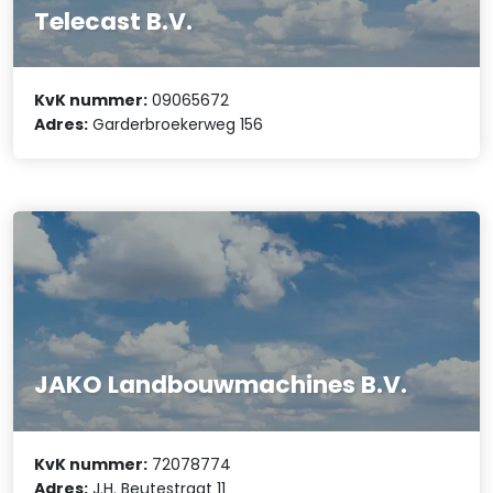
Telecast B.V.
KvK nummer:
09065672
Adres:
Garderbroekerweg 156
JAKO Landbouwmachines B.V.
KvK nummer:
72078774
Adres:
J.H. Beutestraat 11