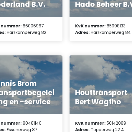
derland B.V.
Hado Beheer B.
 nummer:
86006967
KvK nummer:
85998133
es:
Harskamperweg 82
Adres:
Harskamperweg 84
nnis Brom
ansportbegelei
Houttransport
ng en -service
Bert Wagtho
 nummer:
80481140
KvK nummer:
50142089
es:
Essenerweg 87
Adres:
Topperweg 22 A