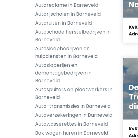
Ne
Autoreclame in Barneveld
Autorijscholen in Barneveld
Autoruiten in Barneveld
KvK
Autoschade herstelbedrijven in
Adr
Barneveld
Autosleepbedrijven en
hulpdiensten in Barneveld
Autosloperijen en
demontagebedrijven in
Barneveld
De
Autospuiters en plaatwerkers in
Tr
Barneveld
di
Auto-transmissies in Barneveld
Autoverzekeringen in Barneveld
Autowasserettes in Barneveld
KvK
Bak wagen huren in Barneveld
Adr