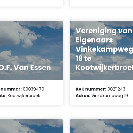
Vereniging van
Eigenaars
Vinkekampwe
19 te
O.F. Van Essen
Kootwijkerbroe
 nummer:
09039479
KvK nummer:
08211243
ts:
Kootwijkerbroek
Adres:
Vinkekampweg 19