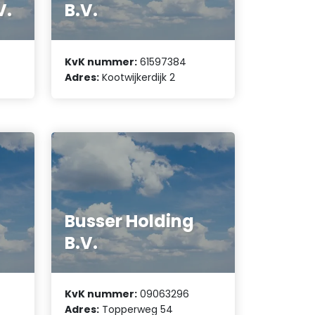
V.
B.V.
KvK nummer:
61597384
Adres:
Kootwijkerdijk 2
Busser Holding
B.V.
KvK nummer:
09063296
Adres:
Topperweg 54