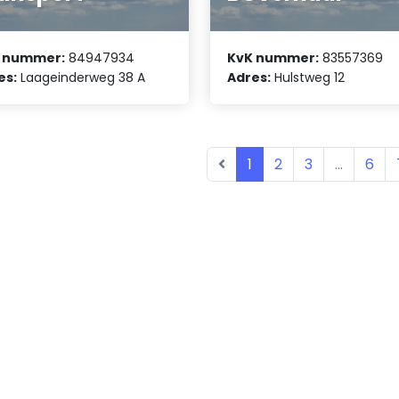
 nummer:
84947934
KvK nummer:
83557369
es:
Laageinderweg 38 A
Adres:
Hulstweg 12
1
2
3
...
6