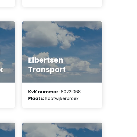
g
Elbertsen
k
Transport
KvK nummer:
80221068
Plaats:
Kootwijkerbroek