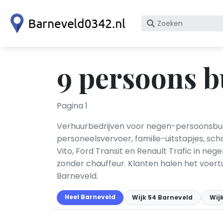
Zoek
op
bedrijfsnaam
of
9 persoons b
KvK
nummer
Pagina 1
Verhuurbedrijven voor negen-persoonsbus
personeelsvervoer, familie-uitstapjes, s
Vito, Ford Transit en Renault Trafic in n
zonder chauffeur. Klanten halen het voertu
Barneveld.
Heel Barneveld
Wijk 54 Barneveld
Wij