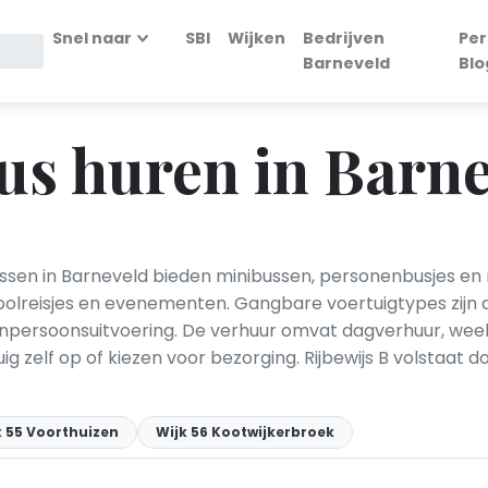
Snel naar
SBI
Wijken
Bedrijven
Per
Barneveld
Blo
us huren in Barn
sen in Barneveld bieden minibussen, personenbusjes en
choolreisjes en evenementen. Gangbare voertuigtypes zij
egenpersoonsuitvoering. De verhuur omvat dagverhuur, we
ig zelf op of kiezen voor bezorging. Rijbewijs B volstaat 
k 55 Voorthuizen
Wijk 56 Kootwijkerbroek