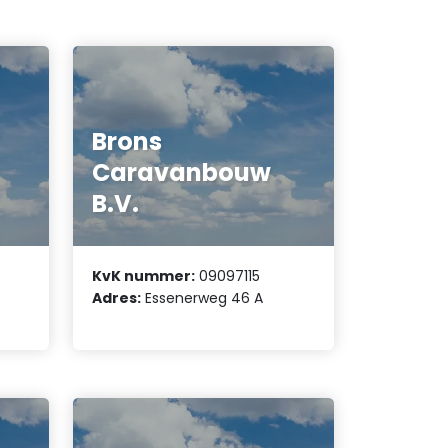
Brons
Caravanbouw
B.V.
KvK nummer:
09097115
Adres:
Essenerweg 46 A