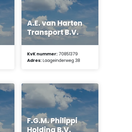
A.E. van Harten
Transport B.V.
KvK nummer:
70851379
Adres:
Laageinderweg 38
F.G.M. Philippi
Holding B.V.