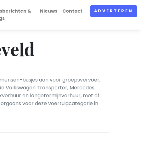
sberichten &
Nieuws
Contact
ADVERTEREN
gs
eveld
 mensen-busjes aan voor groepsvervoer,
n de Volkswagen Transporter, Mercedes
ekverhuur en langetermijnverhuur, met of
doorgaans voor deze voertuigcategorie in