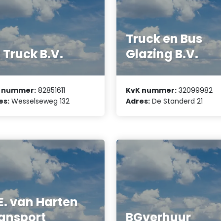
Truck en Bus
 Truck B.V.
Glazing B.V.
 nummer:
82851611
KvK nummer:
32099982
es:
Wesselseweg 132
Adres:
De Standerd 21
E. van Harten
ansport
BGverhuur