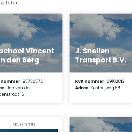
sultaten
jschool Vincent
J. Snellen
n den Berg
Transport B.V.
 nummer:
85730572
KvK nummer:
09102813
es:
Jan van der
Adres:
Kosterijweg 58
denstraat 16
ADVERTENTIE