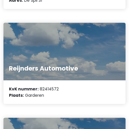
Adres:
De Spil 31
Reijnders Automotive
KvK nummer:
82414572
Plaats:
Garderen