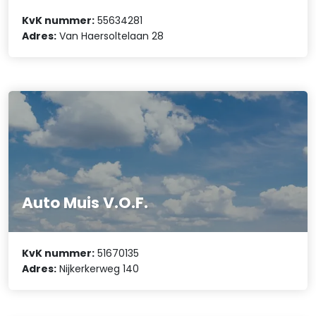
KvK nummer:
55634281
Adres:
Van Haersoltelaan 28
Auto Muis V.O.F.
KvK nummer:
51670135
Adres:
Nijkerkerweg 140