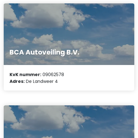
BCA Autoveiling B.V.
KvK nummer:
09062578
Adres:
De Landweer 4