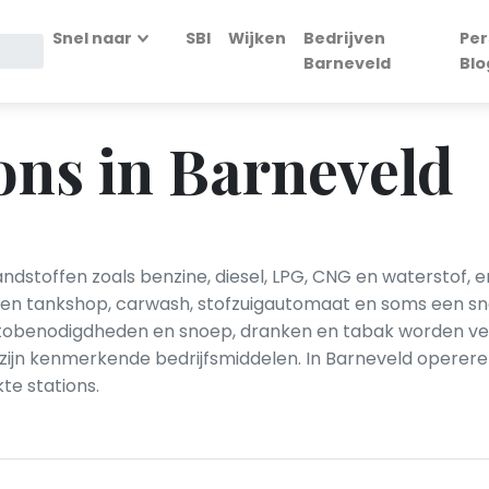
Snel naar
SBI
Wijken
Bedrijven
Per
Barneveld
Blo
ons in Barneveld
ndstoffen zoals benzine, diesel, LPG, CNG en waterstof, 
k een tankshop, carwash, stofzuigautomaat en soms een s
, autobenodigdheden en snoep, dranken en tabak worden v
jn kenmerkende bedrijfsmiddelen. In Barneveld opereren
te stations.