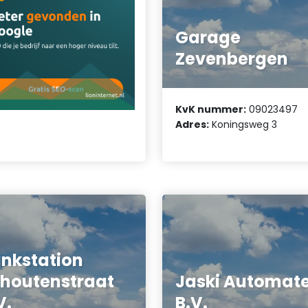
Garage
Zevenbergen
KvK nummer:
09023497
Adres:
Koningsweg 3
nkstation
houtenstraat
Jaski Automat
V.
B.V.