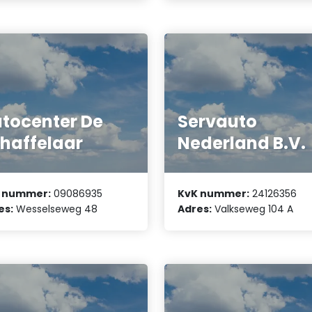
tocenter De
Servauto
haffelaar
Nederland B.V.
 nummer:
09086935
KvK nummer:
24126356
es:
Wesselseweg 48
Adres:
Valkseweg 104 A