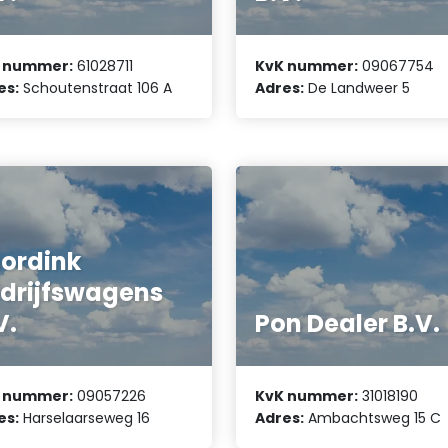
 nummer:
61028711
KvK nummer:
09067754
es:
Schoutenstraat 106 A
Adres:
De Landweer 5
ordink
drijfswagens
V.
Pon Dealer B.V.
 nummer:
09057226
KvK nummer:
31018190
es:
Harselaarseweg 16
Adres:
Ambachtsweg 15 C