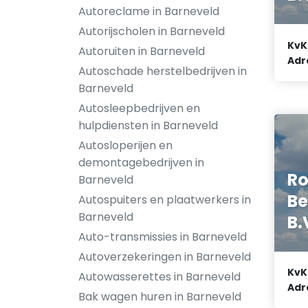
Autoreclame in Barneveld
Autorijscholen in Barneveld
KvK
Autoruiten in Barneveld
Adr
Autoschade herstelbedrijven in
Barneveld
Autosleepbedrijven en
hulpdiensten in Barneveld
Autosloperijen en
demontagebedrijven in
Ro
Barneveld
Be
Autospuiters en plaatwerkers in
Barneveld
B.
Auto-transmissies in Barneveld
Autoverzekeringen in Barneveld
KvK
Autowasserettes in Barneveld
Adr
Bak wagen huren in Barneveld