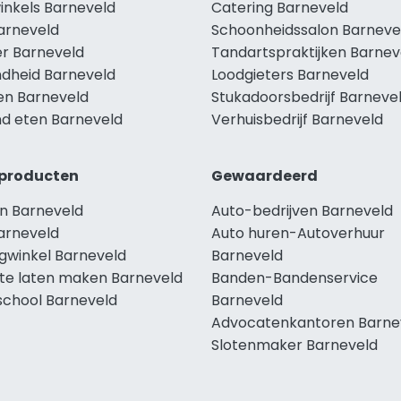
inkels Barneveld
Catering Barneveld
Barneveld
Schoonheidssalon Barneve
r Barneveld
Tandartspraktijken Barnev
dheid Barneveld
Loodgieters Barneveld
len Barneveld
Stukadoorsbedrijf Barneve
d eten Barneveld
Verhuisbedrijf Barneveld
producten
Gewaardeerd
n Barneveld
Auto-bedrijven Barneveld
arneveld
Auto huren-Autoverhuur
ngwinkel Barneveld
Barneveld
te laten maken Barneveld
Banden-Bandenservice
school Barneveld
Barneveld
Advocatenkantoren Barne
Slotenmaker Barneveld