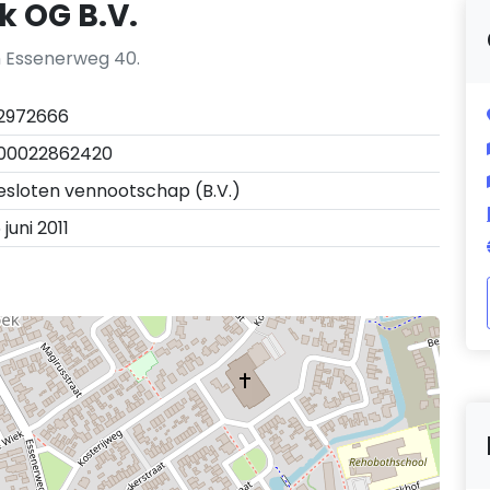
k OG B.V.
an Essenerweg 40.
2972666
00022862420
esloten vennootschap (B.V.)
 juni 2011