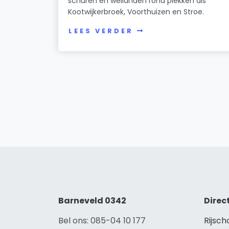
schuren en weilanden rond plekken als
Kootwijkerbroek, Voorthuizen en Stroe.
LEES VERDER
Barneveld 0342
Direc
Bel ons: 085-04 10 177
Rijsch