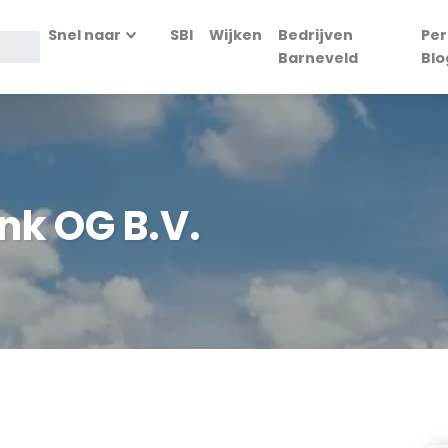
Snel naar
SBI
Wijken
Bedrijven
Per
Barneveld
Blo
nk OG B.V.