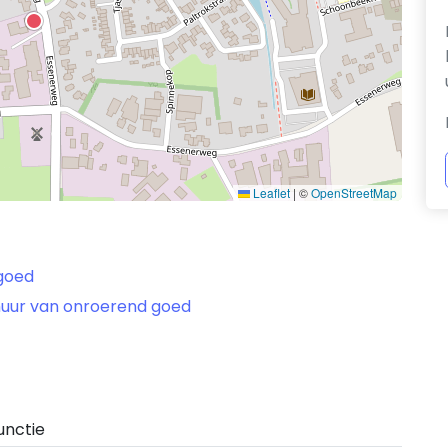
Leaflet
|
©
OpenStreetMap
 goed
rhuur van onroerend goed
unctie