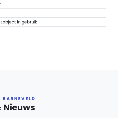
²
fsobject in gebruik
R BARNEVELD
& Nieuws