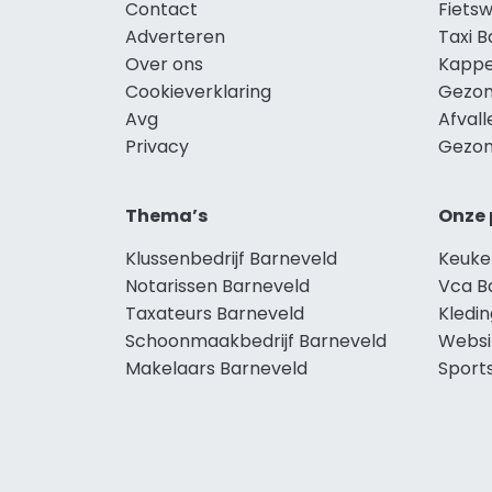
Contact
Fietsw
Adverteren
Taxi 
Over ons
Kappe
Cookieverklaring
Gezon
Avg
Afval
Privacy
Gezon
Thema’s
Onze 
Klussenbedrijf Barneveld
Keuke
Notarissen Barneveld
Vca B
Taxateurs Barneveld
Kledi
Schoonmaakbedrijf Barneveld
Websi
Makelaars Barneveld
Sport