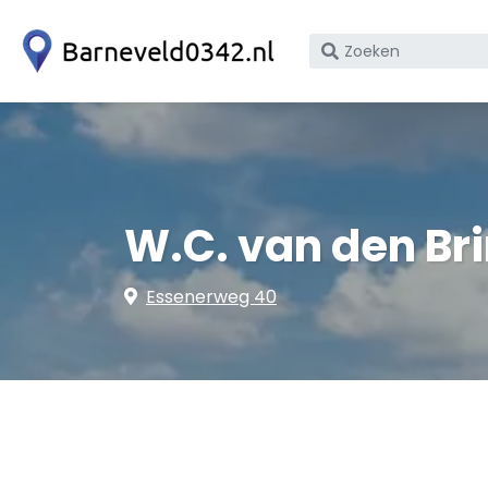
Zoek
op
bedrijfsnaam
of
KvK
nummer
W.C. van den Bri
Essenerweg 40