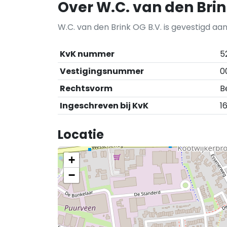
Over W.C. van den Brin
W.C. van den Brink OG B.V. is gevestigd a
KvK nummer
5
Vestigingsnummer
0
Rechtsvorm
B
Ingeschreven bij KvK
16
Locatie
+
−