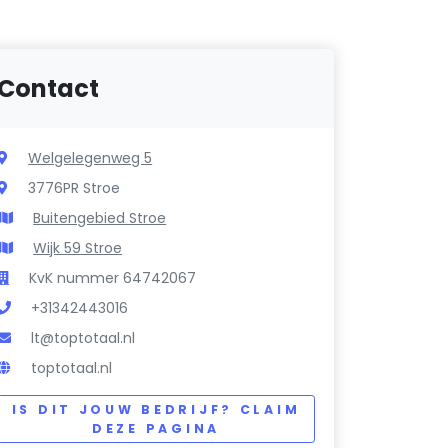
Contact
Welgelegenweg 5
3776PR Stroe
Buitengebied Stroe
Wijk 59 Stroe
KvK nummer 64742067
+31342443016
lt@toptotaal.nl
toptotaal.nl
IS DIT JOUW BEDRIJF? CLAIM
DEZE PAGINA