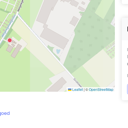
Leaflet
|
©
OpenStreetMap
 goed