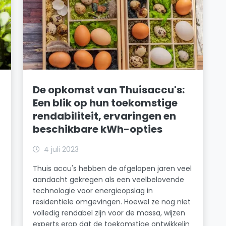
De opkomst van Thuisaccu's:
Een blik op hun toekomstige
rendabiliteit, ervaringen en
beschikbare kWh-opties
4 juli 2023
Thuis accu's hebben de afgelopen jaren veel
aandacht gekregen als een veelbelovende
technologie voor energieopslag in
residentiële omgevingen. Hoewel ze nog niet
volledig rendabel zijn voor de massa, wijzen
experts erop dat de toekomstige ontwikkelin