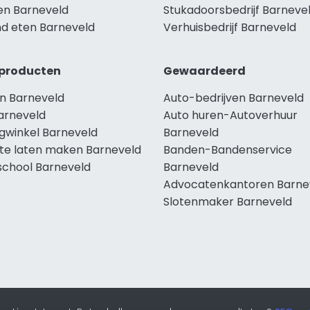
len Barneveld
Stukadoorsbedrijf Barneve
d eten Barneveld
Verhuisbedrijf Barneveld
producten
Gewaardeerd
n Barneveld
Auto-bedrijven Barneveld
arneveld
Auto huren-Autoverhuur
ngwinkel Barneveld
Barneveld
te laten maken Barneveld
Banden-Bandenservice
school Barneveld
Barneveld
Advocatenkantoren Barne
Slotenmaker Barneveld