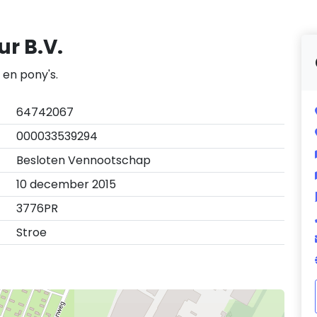
r B.V.
 en pony's.
64742067
000033539294
Besloten Vennootschap
10 december 2015
3776PR
Stroe