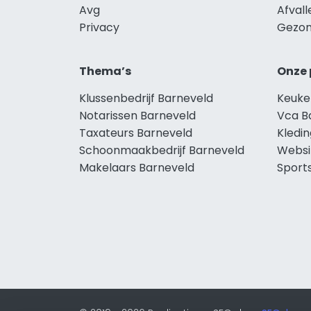
Avg
Afval
Privacy
Gezon
Thema’s
Onze 
Klussenbedrijf Barneveld
Keuke
Notarissen Barneveld
Vca B
Taxateurs Barneveld
Kledi
Schoonmaakbedrijf Barneveld
Websi
Makelaars Barneveld
Sport