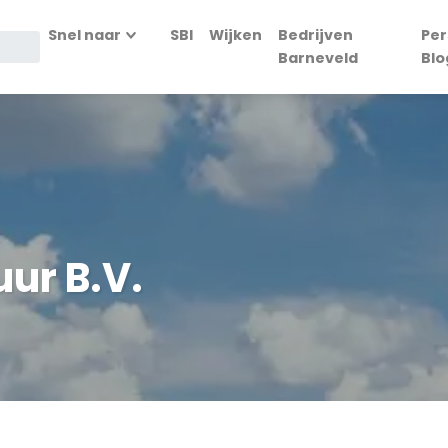
Snel naar
SBI
Wijken
Bedrijven
Per
Barneveld
Blo
ur B.V.