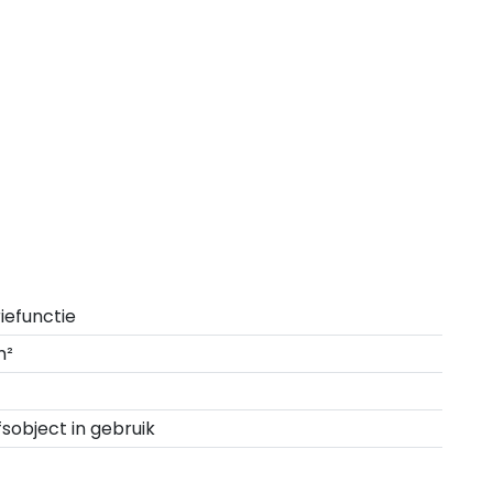
riefunctie
m²
fsobject in gebruik