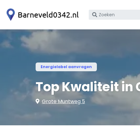
Zoek
op
bedrijfsnaam
of
KvK
nummer
Energielabel aanvragen
Top Kwaliteit in
Grote Muntweg 5