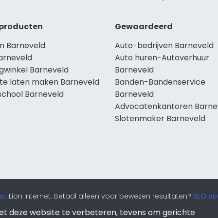
producten
Gewaardeerd
n Barneveld
Auto-bedrijven Barneveld
arneveld
Auto huren-Autoverhuur
ngwinkel Barneveld
Barneveld
te laten maken Barneveld
Banden-Bandenservice
school Barneveld
Barneveld
Advocatenkantoren Barne
Slotenmaker Barneveld
au
Lion Internet. Betaal alleen voor bewezen resultaten?
SEO opt
et deze website te verbeteren, tevens om gerichte