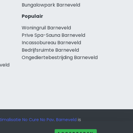
Bungalowpark Barneveld
Populair
Woningruil Barneveld
Prive Spa-Sauna Barneveld
Incassobureau Barneveld
Bedrijfsruimte Barneveld
Ongediertebestrijding Barneveld
veld
imalisatie No Cure No Pay
.
Barneveld
is