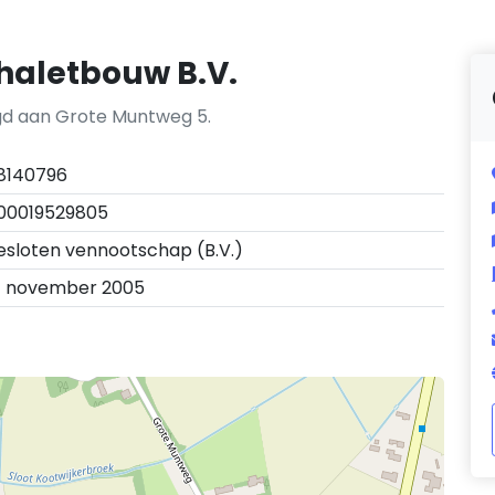
Chaletbouw B.V.
tigd aan Grote Muntweg 5.
8140796
00019529805
esloten vennootschap (B.V.)
1 november 2005