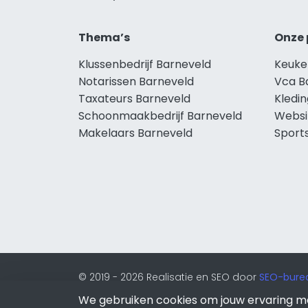
Thema’s
Onze 
Klussenbedrijf Barneveld
Keuke
Notarissen Barneveld
Vca B
Taxateurs Barneveld
Kledi
Schoonmaakbedrijf Barneveld
Websi
Makelaars Barneveld
Sport
© 2019 - 2026 Realisatie en SEO door
SEO-bure
onderdeel van Lion Internet.
We gebruiken cookies om jouw ervaring m