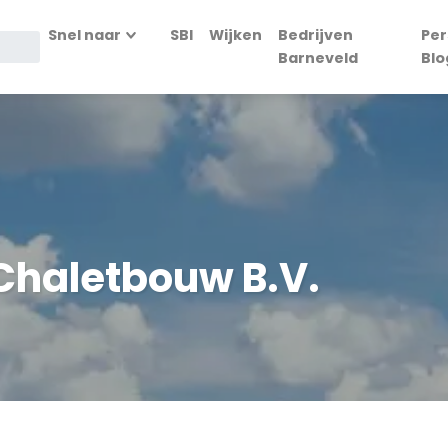
Snel naar
SBI
Wijken
Bedrijven
Per
Barneveld
Blo
 Chaletbouw B.V.