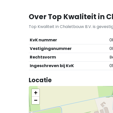
Over Top Kwaliteit in 
Top Kwaliteit in Chaletbouw B.V. is geves
KvK nummer
0
Vestigingsnummer
0
Rechtsvorm
B
Ingeschreven bij KvK
0
Locatie
+
−