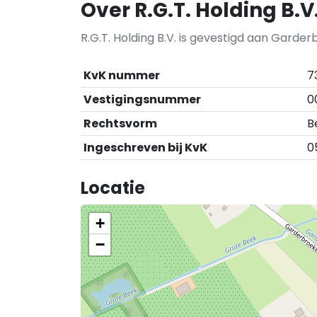
Over R.G.T. Holding B.V
R.G.T. Holding B.V. is gevestigd aan Garde
KvK nummer
7
Vestigingsnummer
0
Rechtsvorm
B
Ingeschreven bij KvK
0
Locatie
+
−