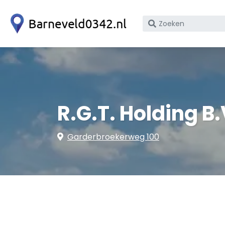
Zoek
op
bedrijfsnaam
of
KvK
nummer
R.G.T. Holding B.
Garderbroekerweg 100