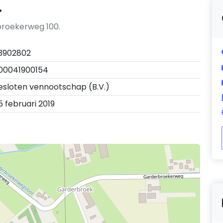
.
rbroekerweg 100.
3902802
00041900154
esloten vennootschap (B.V.)
5 februari 2019