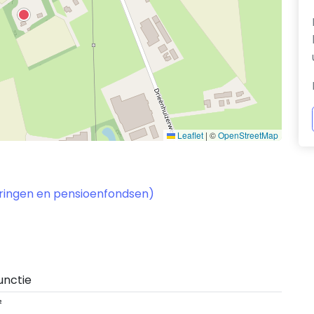
Leaflet
|
©
OpenStreetMap
keringen en pensioenfondsen)
unctie
²