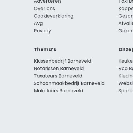
Adverteren
Taxi 
Over ons
Kappe
Cookieverklaring
Gezon
Avg
Afval
Privacy
Gezon
Thema’s
Onze 
Klussenbedrijf Barneveld
Keuke
Notarissen Barneveld
Vca B
Taxateurs Barneveld
Kledi
Schoonmaakbedrijf Barneveld
Websi
Makelaars Barneveld
Sport