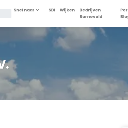
Snel naar
SBI
Wijken
Bedrijven
Per
Barneveld
Blo
V.