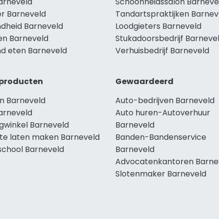
Barneveld
Schoonheidssalon Barneve
r Barneveld
Tandartspraktijken Barnev
dheid Barneveld
Loodgieters Barneveld
len Barneveld
Stukadoorsbedrijf Barneve
d eten Barneveld
Verhuisbedrijf Barneveld
producten
Gewaardeerd
n Barneveld
Auto-bedrijven Barneveld
arneveld
Auto huren-Autoverhuur
ngwinkel Barneveld
Barneveld
te laten maken Barneveld
Banden-Bandenservice
school Barneveld
Barneveld
Advocatenkantoren Barne
Slotenmaker Barneveld